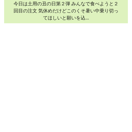
今日は土用の丑の日第２弾 みんなで食べようと２
回目の注文 気休めだけどこのくそ暑い中乗り切っ
てほしいと願いを込...
ブログ一覧を見る